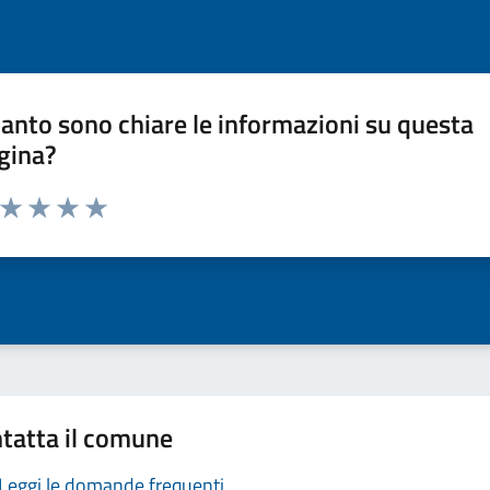
anto sono chiare le informazioni su questa
gina?
a da 1 a 5 stelle la pagina
ta 1 stelle su 5
Valuta 2 stelle su 5
Valuta 3 stelle su 5
Valuta 4 stelle su 5
Valuta 5 stelle su 5
tatta il comune
Leggi le domande frequenti