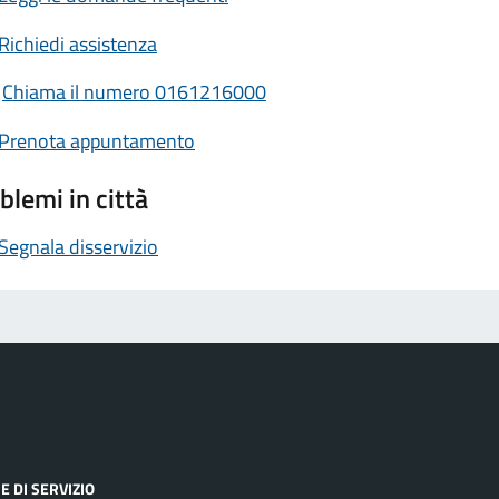
Richiedi assistenza
Chiama il numero 0161216000
Prenota appuntamento
blemi in città
Segnala disservizio
E DI SERVIZIO