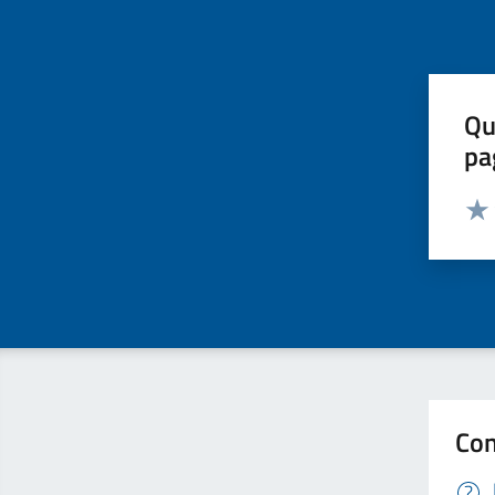
Qu
pa
Valut
Valu
Con