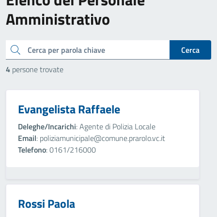
Amministrativo
cerca
Cerca
4
persone trovate
Evangelista Raffaele
Deleghe/Incarichi
: Agente di Polizia Locale
Email
: poliziamunicipale@comune.prarolo.vc.it
Telefono
: 0161/216000
Rossi Paola