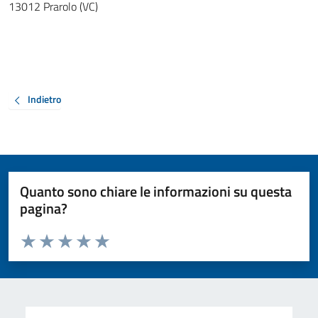
13012 Prarolo (VC)
Indietro
Quanto sono chiare le informazioni su questa
pagina?
Valuta da 1 a 5 stelle la pagina
Valuta 1 stelle su 5
Valuta 2 stelle su 5
Valuta 3 stelle su 5
Valuta 4 stelle su 5
Valuta 5 stelle su 5