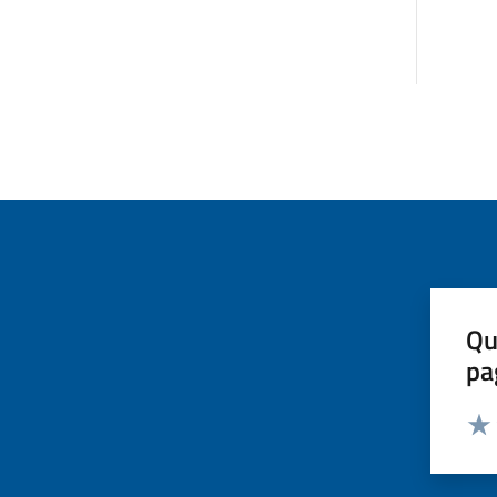
Qu
pa
Valut
Valu