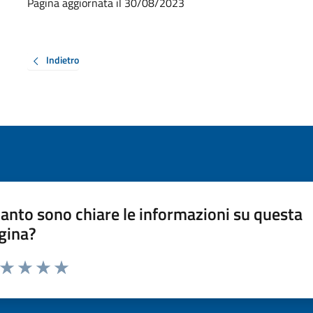
Pagina aggiornata il 30/08/2023
Indietro
anto sono chiare le informazioni su questa
gina?
a da 1 a 5 stelle la pagina
ta 1 stelle su 5
Valuta 2 stelle su 5
Valuta 3 stelle su 5
Valuta 4 stelle su 5
Valuta 5 stelle su 5