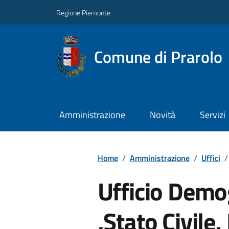
Regione Piemonte
Comune di Prarolo
Amministrazione
Novità
Servizi
Home
/
Amministrazione
/
Uffici
/
Ufficio Demog
,Stato Civile,