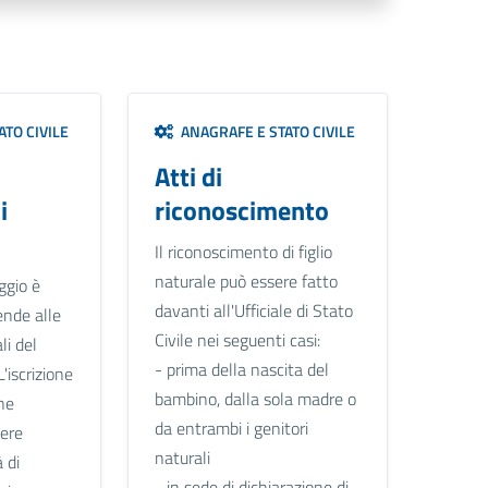
TO CIVILE
ANAGRAFE E STATO CIVILE
Atti di
i
riconoscimento
Il riconoscimento di figlio
naturale può essere fatto
ggio è
davanti all'Ufficiale di Stato
ende alle
Civile nei seguenti casi:
li del
- prima della nascita del
L'iscrizione
bambino, dalla sola madre o
ne
da entrambi i genitori
sere
naturali
 di
- in sede di dichiarazione di