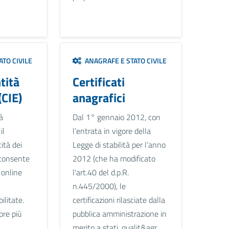
TO CIVILE
ANAGRAFE E STATO CIVILE
tità
Certificati
(CIE)
anagrafici
à
Dal 1° gennaio 2012, con
il
l’entrata in vigore della
ità dei
Legge di stabilità per l’anno
e consente
2012 (che ha modificato
i online
l'art.40 del d.p.R.
n.445/2000), le
ilitate.
certificazioni rilasciate dalla
pre più
pubblica amministrazione in
merito a stati, qualit&agr...