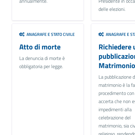
annualmente.
Presidente in occ
delle elezioni.
ANAGRAFE E STATO CIVILE
ANAGRAFE E STA
Atto di morte
Richiedere 
pubblicazio
La denuncia di morte è
Matrimoni
obbligatoria per legge.
La pubblicazione d
matrimonio è la fa
procedimento con 
accerta che non e
impedimenti alla
celebrazione del
matrimonio, sia ci
religioso, rendend