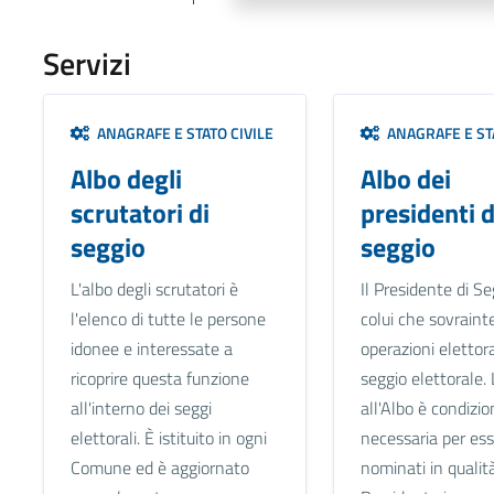
Servizi
ANAGRAFE E STATO CIVILE
ANAGRAFE E STA
Albo degli
Albo dei
scrutatori di
presidenti d
seggio
seggio
L'albo degli scrutatori è
Il Presidente di Se
l'elenco di tutte le persone
colui che sovraint
idonee e interessate a
operazioni elettora
ricoprire questa funzione
seggio elettorale. 
all'interno dei seggi
all'Albo è condizio
elettorali. È istituito in ogni
necessaria per es
Comune ed è aggiornato
nominati in qualità