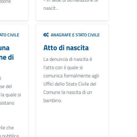
asione
nascit...
TO CIVILE
ANAGRAFE E STATO CIVILE
una
Atto di nascita
ne di
La denuncia di nascita è
o
l'atto con il quale si
comunica formalmente agli
i
Uffici dello Stato Civile del
se del
Comune la nascita di un
la quale si
bambino.
sistano
vile che
o pubblica