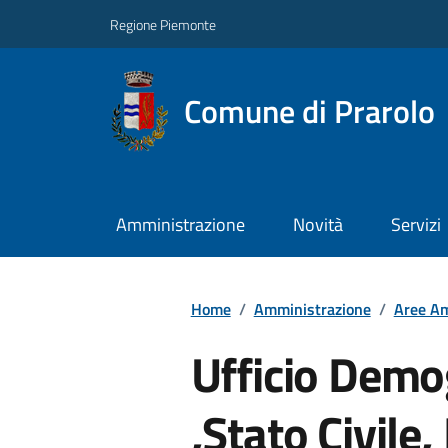
Regione Piemonte
Comune di Prarolo
Amministrazione
Novità
Servizi
Home
/
Amministrazione
/
Aree Am
Ufficio Demog
,Stato Civile,