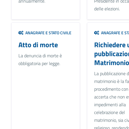
annualmente.
Presidente in occ
delle elezioni.
ANAGRAFE E STATO CIVILE
ANAGRAFE E STA
Atto di morte
Richiedere 
pubblicazio
La denuncia di morte è
Matrimoni
obbligatoria per legge.
La pubblicazione d
matrimonio è la fa
procedimento con 
accerta che non e
impedimenti alla
celebrazione del
matrimonio, sia ci
religioso, rendend