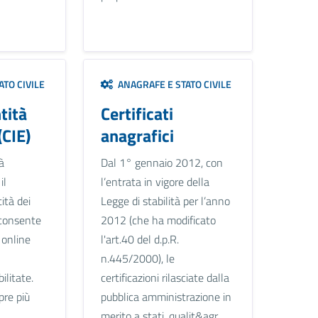
TO CIVILE
ANAGRAFE E STATO CIVILE
tità
Certificati
(CIE)
anagrafici
à
Dal 1° gennaio 2012, con
il
l’entrata in vigore della
ità dei
Legge di stabilità per l’anno
e consente
2012 (che ha modificato
i online
l'art.40 del d.p.R.
n.445/2000), le
ilitate.
certificazioni rilasciate dalla
pre più
pubblica amministrazione in
merito a stati, qualit&agr...