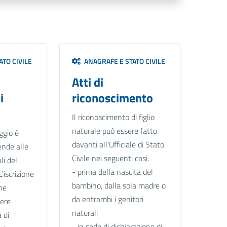
TO CIVILE
ANAGRAFE E STATO CIVILE
Atti di
i
riconoscimento
Il riconoscimento di figlio
naturale può essere fatto
ggio è
davanti all'Ufficiale di Stato
ende alle
Civile nei seguenti casi:
li del
- prima della nascita del
L'iscrizione
bambino, dalla sola madre o
ne
da entrambi i genitori
sere
naturali
 di
- in sede di dichiarazione di