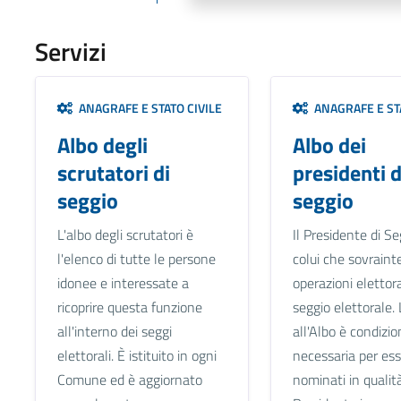
Servizi
ANAGRAFE E STATO CIVILE
ANAGRAFE E STA
Albo degli
Albo dei
scrutatori di
presidenti d
seggio
seggio
L'albo degli scrutatori è
Il Presidente di Se
l'elenco di tutte le persone
colui che sovraint
idonee e interessate a
operazioni elettora
ricoprire questa funzione
seggio elettorale. 
all'interno dei seggi
all'Albo è condizio
elettorali. È istituito in ogni
necessaria per es
Comune ed è aggiornato
nominati in qualità