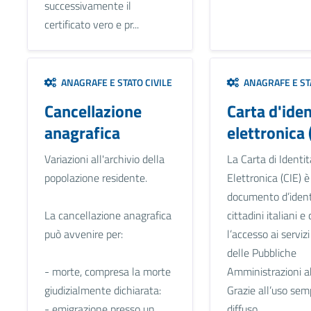
successivamente il
certificato vero e pr...
ANAGRAFE E STATO CIVILE
ANAGRAFE E STA
Cancellazione
Carta d'iden
anagrafica
elettronica 
Variazioni all'archivio della
La Carta di Identit
popolazione residente.
Elettronica (CIE) è 
documento d’ident
La cancellazione anagrafica
cittadini italiani 
può avvenire per:
l’accesso ai serviz
delle Pubbliche
- morte, compresa la morte
Amministrazioni ab
giudizialmente dichiarata:
Grazie all’uso sem
- emigrazione presso un
diffuso ...